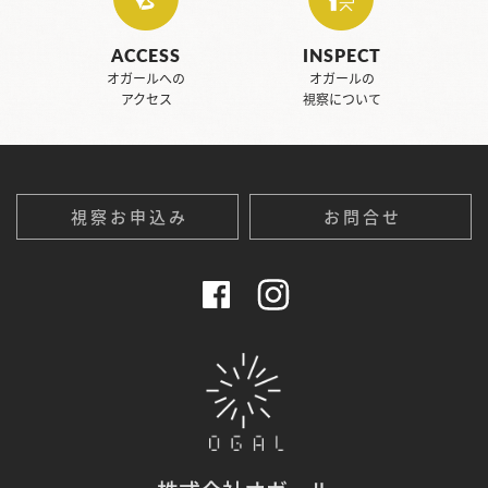
ACCESS
INSPECT
オガールへの
オガールの
アクセス
視察について
視察お申込み
お問合せ
Face
Inst
boo
agra
k 公
m 公
式ペ
式ペ
ージ
ージ
オガール