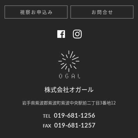
視察お申込み
お問合せ
Face
Inst
boo
agra
k 公
m 公
式ペ
式ペ
ージ
ージ
オガール
株式会社オガール
岩手県紫波郡紫波町紫波中央駅前二丁目3番地12
019-681-1256
TEL
019-681-1257
FAX