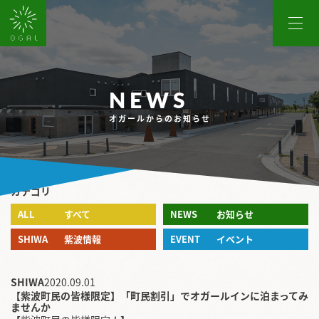
オガール
NEWS
オガールからのお知らせ
カテゴリ
ALL
すべて
NEWS
お知らせ
SHIWA
紫波情報
EVENT
イベント
SHIWA
2020.09.01
【紫波町民の皆様限定】「町民割引」でオガールインに泊まってみ
ませんか