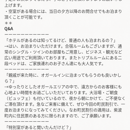
上げます。
・空室がある場合には、当日の夕方以降のお問合せでもお泊まり
頂くことが可能です。
＊＊
Q&A
ーーーーーーーーーーー
「ホテルがあるのは知ってるけど、普通の人も泊まれるの？」
→はい、お泊まりいただけます。合宿ルームもございますが、通
常のシングル・ツインのお部屋もご用意し、ビジネス・観光など
広い用途でご利用頂いております。またトリプルルームにある二
段ベッドは、ご家族連れのお子さん達にも大人気です。
ーーーーーーーーーーー
「親戚が来た時に、オガールインに泊まってもらうのも良いかし
ら？」
→ゆったりとしたオガールエリアの中で、遠方からのお客様にも
心地よい時間をお過ごしいただいております。大浴場・ご朝食
（ビュッフェ）も付いているので、夜から朝にかけて、ご不便なく
ご滞在頂けます。急なご来客に備えて、ぜひ今回の町民割引で、一
度お泊まりになってみてください。なお町民割引の適用は、紫波
町内に住民票のある方に限られますので、ご了承願います。
ーーーーーーーーーーー
「特別室があると聞いたんだけど？」